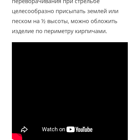
переворачивания при стрельбе
целесообразно присыпать землей или
песком на ½ высоты, можно обложить
изделие по периметру кирпичами.